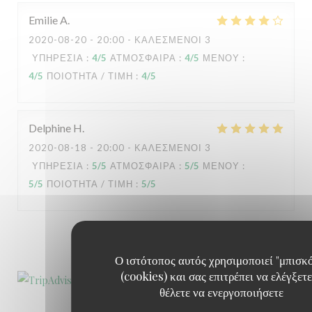
Emilie
A
2020-08-20
- 20:00 - ΚΑΛΕΣΜΈΝΟΙ 3
ΥΠΗΡΕΣΊΑ
:
4
/5
ΑΤΜΌΣΦΑΙΡΑ
:
4
/5
ΜΕΝΟΎ
:
4
/5
ΠΟΙΌΤΗΤΑ / ΤΙΜΉ
:
4
/5
Delphine
H
2020-08-18
- 20:00 - ΚΑΛΕΣΜΈΝΟΙ 3
ΥΠΗΡΕΣΊΑ
:
5
/5
ΑΤΜΌΣΦΑΙΡΑ
:
5
/5
ΜΕΝΟΎ
:
5
/5
ΠΟΙΌΤΗΤΑ / ΤΙΜΉ
:
5
/5
1
2
3
Ο ιστότοπος αυτός χρησιμοποιεί "μπισκ
(cookies) και σας επιτρέπει να ελέγξετε
θέλετε να ενεργοποιήσετε