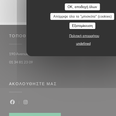
OK, αποδοχή όλων
Απόρριψε όλα τα "μπισκότα" (cookies)
Εξατομίκευση
ΤΟΠΟΘΕΣΊΑ
Πολιτική απορρήτου
undefined
((ανοίγει σε νέο παρ
190 Avenue Du 19 Mars 1962 78 370 PLAISIR
01 34 81 23 09
ΑΚΟΛΟΥΘΉΣΤΕ ΜΑΣ
Facebook ((ανοίγει σε νέο παράθυρο))
Instagram ((ανοίγει σε νέο παράθυρο))