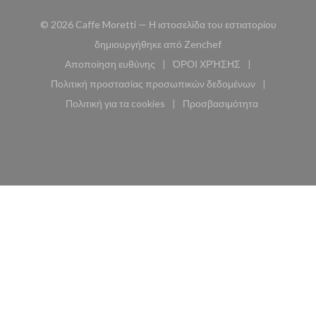
© 2026 Caffe Moretti — Η ιστοσελίδα του εστιατορίου
((ανοίγει σε νέο παρά
δημιουργήθηκε από
Zenchef
Αποποίηση ευθύνης
ΌΡΟΙ ΧΡΉΣΗΣ
((ανοίγει σε νέο παράθυρο))
((ανοίγει σε νέο παράθυ
Πολιτική προστασίας προσωπικών δεδομένων
((ανοίγει σε νέο παράθυρο))
Πολιτική για τα cookies
Προσβασιμότητα
((ανοίγει σε νέο παράθυρο))
((ανοίγει σε νέο παρά