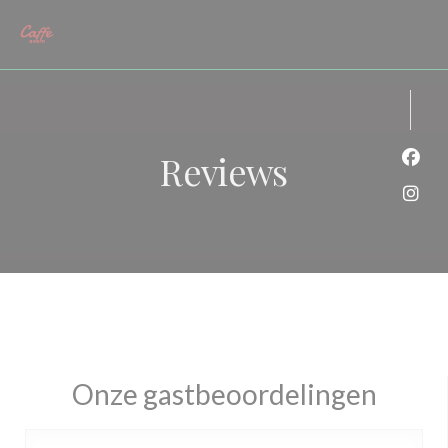
Cookies beheer paneel
Reviews
Face
Inst
Onze gastbeoordelingen