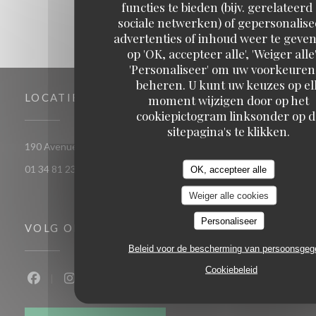
functies te bieden (bijv. gerelateerd
sociale netwerken) of gepersonalis
advertenties of inhoud weer te geven
op 'OK, accepteer alle', 'Weiger alle'
'Personaliseer' om uw voorkeuren
beheren. U kunt uw keuzes op el
LOCATIE
moment wijzigen door op het
cookiepictogram linksonder op d
sitepagina's te klikken.
((opent in een nieuw
190 Avenue Du 19 Mars 1962 78 370 PLAISIR
01 34 81 23 09
OK, accepteer alle
Weiger alle cookies
Personaliseer
VOLG ONS
Beleid voor de bescherming van persoonsge
Cookiebeleid
Facebook ((opent in een nieuw venster))
Instagram ((opent in een nieuw venster))