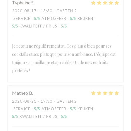
Typhaine
S
2020-08-17
- 13:30 - GASTEN 2
SERVICE
:
5
/5
ATMOSFEER
:
5
/5
KEUKEN
:
5
/5
KWALITEIT / PRIJS
:
5
/5
Je retourne régulièrement au Cosy, aussi bien pour ses
cocktails et ses plats que pour son ambiance. L'équipe est
toujours accueillante et agréable. Un de mes endroits
préférés !
Matheo
B
2020-08-21
- 19:30 - GASTEN 2
SERVICE
:
5
/5
ATMOSFEER
:
5
/5
KEUKEN
:
5
/5
KWALITEIT / PRIJS
:
5
/5