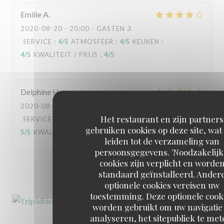
Emilie
A
2020-08-20
- 20:00 - GASTEN 3
SERVICE
:
4
/5
ATMOSFEER
:
4
/5
KEUKEN
:
4
/5
KWALITEIT / PRIJS
:
4
/5
Delphine
H
2020-08-18
- 20:00 - GASTEN 3
Het restaurant en zijn partners
SERVICE
:
5
/5
ATMOSFEER
:
5
/5
KEUKEN
:
gebruiken cookies op deze site, wat
5
/5
KWALITEIT / PRIJS
:
5
/5
leiden tot de verzameling van
persoonsgegevens. 'Noodzakelijk
cookies zijn verplicht en worde
1
2
3
standaard geïnstalleerd. Ander
optionele cookies vereisen uw
toestemming. Deze optionele cook
worden gebruikt om uw navigatie 
analyseren, het sitepubliek te met