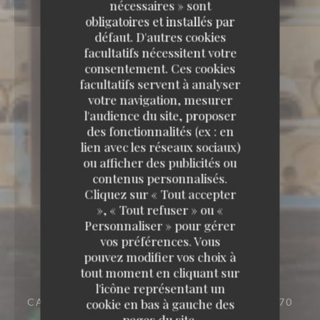
nécessaires » sont
obligatoires et installés par
défaut. D'autres cookies
facultatifs nécessitent votre
consentement. Ces cookies
facultatifs servent à analyser
votre navigation, mesurer
l'audience du site, proposer
des fonctionnalités (ex : en
lien avec les réseaux sociaux)
ou afficher des publicités ou
contenus personnalisés.
Cliquez sur « Tout accepter
», « Tout refuser » ou «
Personnaliser » pour gérer
vos préférences. Vous
pouvez modifier vos choix à
tout moment en cliquant sur
l'icône représentant un
CAFÉ
190 AVENUE DU 19 MARS 1962 78 370
cookie en bas à gauche des
PLAISIR
pages du site.