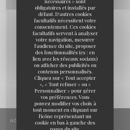
nécessaires » sont
une cave à vin. Malgré le nom très italien, on y
obligatoires et installés par
défaut. D'autres cookies
trouve d’autres cuisines. Une explication ? « On
facultatifs nécessitent votre
aime être simple et se faire plaisir, mais on est
consentement. Ces cookies
mercantile quand même. La cuisine italienne, ça fait
facultatifs servent à analyser
vendre. »
votre navigation, mesurer
l'audience du site, proposer
des fonctionnalités (ex : en
((OUVRE UNE NOUVELLE FENÊTRE))
LIRE L'ARTICLE
lien avec les réseaux sociaux)
ou afficher des publicités ou
contenus personnalisés.
Cliquez sur « Tout accepter
», « Tout refuser » ou «
Personnaliser » pour gérer
vos préférences. Vous
pouvez modifier vos choix à
tout moment en cliquant sur
l'icône représentant un
ADRESSE
cookie en bas à gauche des
pages du site.