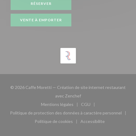
RÉSERVER
VENTE À EMPORTER
© 2026 Caffe Moretti — Création de site internet restaurant
((ouvre une nouvelle fenêtre)
avec
Zenchef
Mentions légales
CGU
((ouvre une nouvelle fenêtre))
((ouvre une nouvelle fen
Politique de protection des données à caractère personnel
((ouvre une nouvelle fenêtre))
Politique de cookies
Accessibilite
((ouvre une nouvelle fenêtre))
((ouvre une nouvelle fe