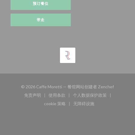
预订餐位
带走
((在新窗口
© 2026 Caffe Moretti — 餐馆网站创建者
Zenchef
免责声明
使用条款
个人数据保护政策
((在新窗口中打开))
((在新窗口中打开))
((在新窗口中打开))
cookie 策略
无障碍设施
((在新窗口中打开))
((在新窗口中打开))