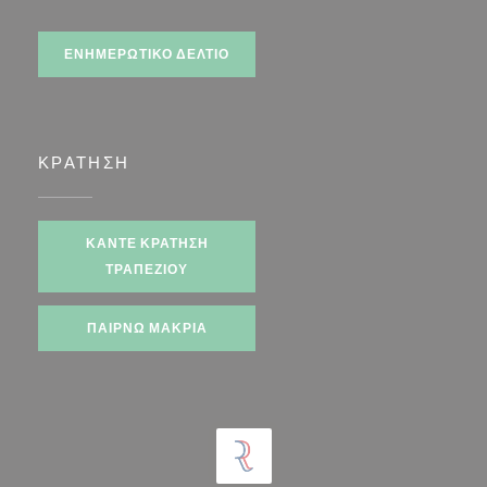
Facebook ((ανοίγει σε νέο παράθυρο))
Instagram ((ανοίγει σε νέο παράθυρο))
ΕΝΗΜΕΡΩΤΙΚΌ ΔΕΛΤΊΟ
ΚΡΆΤΗΣΗ
ΚΆΝΤΕ ΚΡΆΤΗΣΗ
ΤΡΑΠΕΖΙΟΎ
ΠΑΊΡΝΩ ΜΑΚΡΙΆ