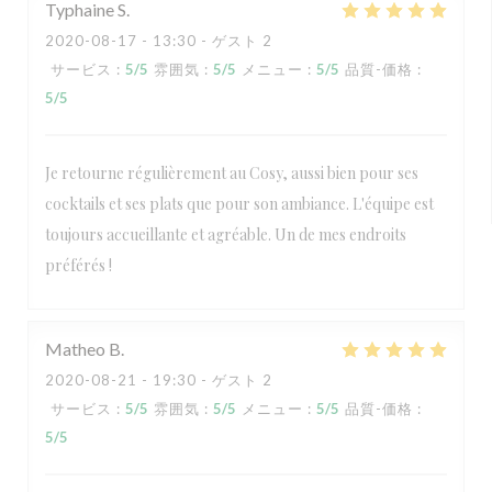
Typhaine
S
2020-08-17
- 13:30 - ゲスト 2
サービス
:
5
/5
雰囲気
:
5
/5
メニュー
:
5
/5
品質-価格
:
5
/5
Je retourne régulièrement au Cosy, aussi bien pour ses
cocktails et ses plats que pour son ambiance. L'équipe est
toujours accueillante et agréable. Un de mes endroits
préférés !
Matheo
B
2020-08-21
- 19:30 - ゲスト 2
サービス
:
5
/5
雰囲気
:
5
/5
メニュー
:
5
/5
品質-価格
:
5
/5