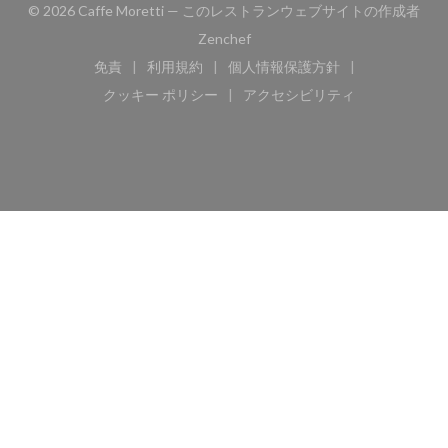
© 2026 Caffe Moretti — このレストランウェブサイトの作成者
((新しいウィンドウで開きます))
Zenchef
免責
利用規約
個人情報保護方針
((新しいウィンドウで開きます))
((新しいウィンドウで開きます))
((新しいウィンドウで開き
クッキー ポリシー
アクセシビリティ
((新しいウィンドウで開きます))
((新しいウィンドウで開