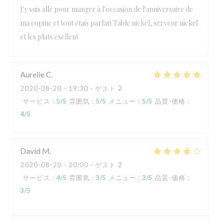
J'y suis allé pour manger à l'occasion de l'anniversaire de
ma copine et tout étais parfait Table nickel, serveur nickel
et les plats exellent
Aurelie
C
2020-08-20
- 19:30 - ゲスト 2
サービス
:
5
/5
雰囲気
:
5
/5
メニュー
:
5
/5
品質-価格
:
4
/5
David
M
2020-08-20
- 20:00 - ゲスト 2
サービス
:
4
/5
雰囲気
:
3
/5
メニュー
:
3
/5
品質-価格
:
3
/5