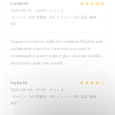
Coralie
M
2020-08-21
- 20:00 - ゲスト 2
サービス
:
5
/5
雰囲気
:
5
/5
メニュー
:
5
/5
品質-価格
:
5
/5
Toujours très bien accueillis. Les conditions d’hygiène sont
parfaitement respectées. On se sent en sécurité. Je
recommande le dessert fruits et glace à la fraise un délice ...
merci encore pour votre accueil.
Karine
M
2020-08-19
- 19:30 - ゲスト 4
サービス
:
5
/5
雰囲気
:
4
/5
メニュー
:
4
/5
品質-価格
:
4
/5