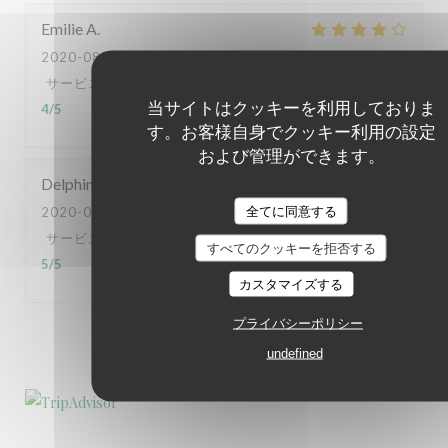
Emilie
A
2020-08-20
- 20:00 - ゲスト 3
サービス
:
4
/5
雰囲気
:
4
/5
メニュー
:
4
/5
品質-価格
:
当サイトはクッキーを利用しておりま
4
/5
す。お客様自身でクッキー利用の設定
および管理ができます。
Delphine
H
全てに同意する
2020-08-18
- 20:00 - ゲスト 3
サービス
:
5
/5
雰囲気
:
5
/5
メニュー
:
5
/5
品質-価格
:
すべてのクッキーを拒否する
5
/5
カスタマイズする
プライバシーポリシー
1
2
3
undefined