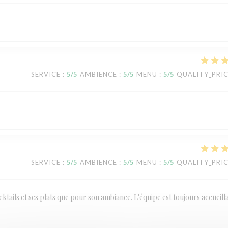
SERVICE
:
5
/5
AMBIENCE
:
5
/5
MENU
:
5
/5
QUALITY_PRI
SERVICE
:
5
/5
AMBIENCE
:
5
/5
MENU
:
5
/5
QUALITY_PRI
ktails et ses plats que pour son ambiance. L'équipe est toujours accueill