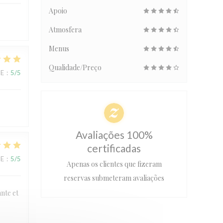
Apoio
Atmosfera
Menus
Qualidade/Preço
CE
:
5
/5
Avaliações 100%
certificadas
CE
:
5
/5
Apenas os clientes que fizeram
reservas submeteram avaliações
ante et