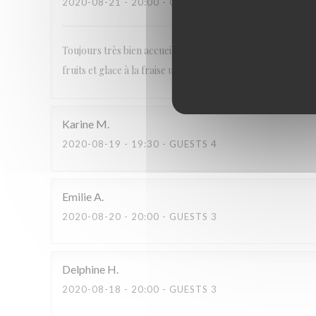
2020-08-21
- 20:00 - GUESTS 2
Toujours très bien accueillis. Les conditions d’hygiène so
fruits et glace à la fraise un délice ... merci encore pour vo
Karine
M
2020-08-19
- 19:30 - GUESTS 4
Emilie
A
2020-08-20
- 20:00 - GUESTS 3
Delphine
H
2020-08-18
- 20:00 - GUESTS 3