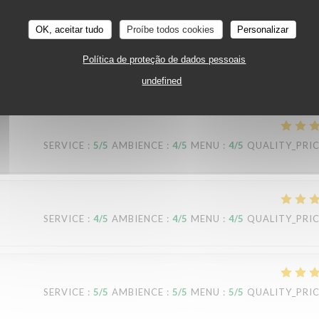
SERVICE
:
5
/5
AMBIENCE
:
5
/5
MENU
:
5
/5
QUALITY_PRI
OK, aceitar tudo
Proíbe todos cookies
Personalizar
nt parfaitement respectées. On se sent en sécurité. Je recommande le dess
Política de proteção de dados pessoais
tre accueil.
undefined
SERVICE
:
5
/5
AMBIENCE
:
4
/5
MENU
:
4
/5
QUALITY_PRI
SERVICE
:
4
/5
AMBIENCE
:
4
/5
MENU
:
4
/5
QUALITY_PRI
SERVICE
:
5
/5
AMBIENCE
:
5
/5
MENU
:
5
/5
QUALITY_PRI