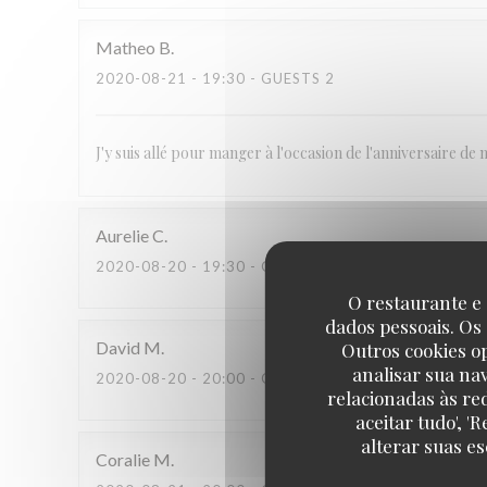
Matheo
B
2020-08-21
- 19:30 - GUESTS 2
J'y suis allé pour manger à l'occasion de l'anniversaire de m
Aurelie
C
2020-08-20
- 19:30 - GUESTS 2
O restaurante e 
dados pessoais. Os
David
M
Outros cookies o
analisar sua na
2020-08-20
- 20:00 - GUESTS 2
relacionadas às re
aceitar tudo', 
alterar suas e
Coralie
M