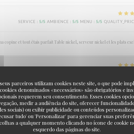
SERVICE
:
5
/5
AMBIENCE
:
5
/5
MENU
:
5
/5
QUALITY_PRI
a copine et tout étais parfait Table nickel, serveur nickel et les plats exe
SERVICE
:
5
/5
AMBIENCE
:
5
/5
MENU
:
5
/5
QUALITY_PRI
seus parceiros utilizam cookies neste site, o que pode impl
 cookies denominados «necessários» são obrigatórios e ins
pcionais requerem seu consentimento. Esses cookies opci
vegação, medir a audiência do site, oferecer funcionalidad
SERVICE
:
4
/5
AMBIENCE
:
3
/5
MENU
:
3
/5
QUALITY_PRI
des sociais) ou exibir publicidade ou conteúdos personaliza
'Recusar tudo' ou 'Personalizar' para gerenciar suas preferê
scolhas a qualquer momento clicando no ícone de cookie no
esquerdo das páginas do site.