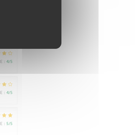
CE
:
5
/5
ert
CE
:
4
/5
CE
:
4
/5
CE
:
5
/5