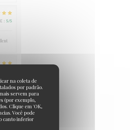
CE
:
5
/5
llent
CE
:
4
/5
icar na coleta de
talados por padrão.
onais servem para
es (por exemplo,
CE
:
3
/5
dos. Clique em 'OK,
ncias. Você pode
 canto inferior