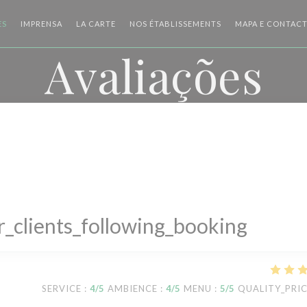
((ABRE NUMA NOVA JANELA))
((ABRE NUMA NOVA 
ES
IMPRENSA
LA CARTE
NOS ÉTABLISSEMENTS
MAPA E CONTAC
Avaliações
_clients_following_booking
SERVICE
:
4
/5
AMBIENCE
:
4
/5
MENU
:
5
/5
QUALITY_PRI