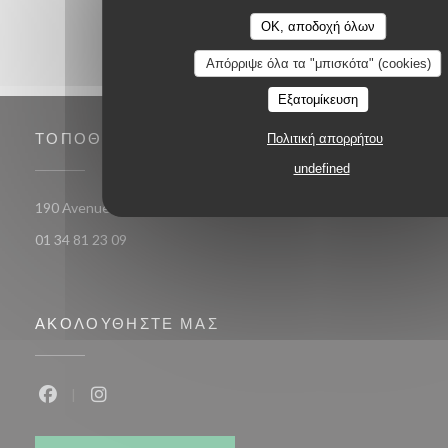
OK, αποδοχή όλων
Απόρριψε όλα τα "μπισκότα" (cookies)
Εξατομίκευση
ΤΟΠΟΘΕΣΊΑ
Πολιτική απορρήτου
undefined
((ανοίγει σε νέο παρ
190 Avenue Du 19 Mars 1962 78 370 PLAISIR
01 34 81 23 09
ΑΚΟΛΟΥΘΉΣΤΕ ΜΑΣ
Facebook ((ανοίγει σε νέο παράθυρο))
Instagram ((ανοίγει σε νέο παράθυρο))