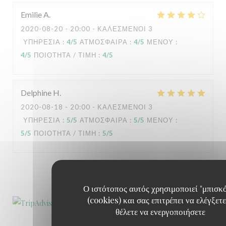
Emilie
A
2020-08-20
- 20:00 - ΚΑΛΕΣΜΈΝΟΙ 3
ΥΠΗΡΕΣΊΑ
:
4
/5
ΑΤΜΌΣΦΑΙΡΑ
:
4
/5
ΜΕΝΟΎ
:
4
/5
ΠΟΙΌΤΗΤΑ / ΤΙΜΉ
:
4
/5
Delphine
H
2020-08-18
- 20:00 - ΚΑΛΕΣΜΈΝΟΙ 3
ΥΠΗΡΕΣΊΑ
:
5
/5
ΑΤΜΌΣΦΑΙΡΑ
:
5
/5
ΜΕΝΟΎ
:
5
/5
ΠΟΙΌΤΗΤΑ / ΤΙΜΉ
:
5
/5
1
2
3
Ο ιστότοπος αυτός χρησιμοποιεί "μπισκ
(cookies) και σας επιτρέπει να ελέγξετε
θέλετε να ενεργοποιήσετε