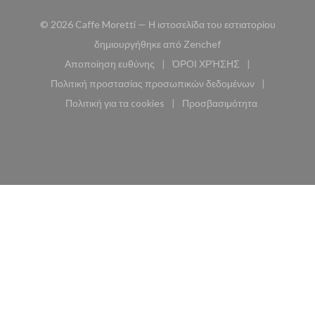
© 2026 Caffe Moretti — Η ιστοσελίδα του εστιατορίου
((ανοίγει σε νέο παρά
δημιουργήθηκε από
Zenchef
Αποποίηση ευθύνης
ΌΡΟΙ ΧΡΉΣΗΣ
((ανοίγει σε νέο παράθυρο))
((ανοίγει σε νέο παράθυ
Πολιτική προστασίας προσωπικών δεδομένων
((ανοίγει σε νέο παράθυρο))
Πολιτική για τα cookies
Προσβασιμότητα
((ανοίγει σε νέο παράθυρο))
((ανοίγει σε νέο παρά