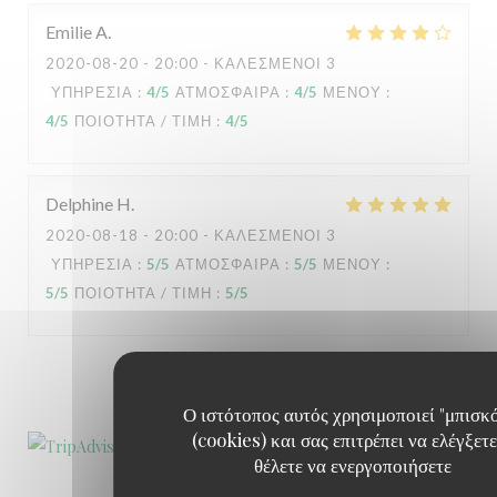
Emilie
A
2020-08-20
- 20:00 - ΚΑΛΕΣΜΈΝΟΙ 3
ΥΠΗΡΕΣΊΑ
:
4
/5
ΑΤΜΌΣΦΑΙΡΑ
:
4
/5
ΜΕΝΟΎ
:
4
/5
ΠΟΙΌΤΗΤΑ / ΤΙΜΉ
:
4
/5
Delphine
H
2020-08-18
- 20:00 - ΚΑΛΕΣΜΈΝΟΙ 3
ΥΠΗΡΕΣΊΑ
:
5
/5
ΑΤΜΌΣΦΑΙΡΑ
:
5
/5
ΜΕΝΟΎ
:
5
/5
ΠΟΙΌΤΗΤΑ / ΤΙΜΉ
:
5
/5
1
2
3
Ο ιστότοπος αυτός χρησιμοποιεί "μπισκ
(cookies) και σας επιτρέπει να ελέγξετε
θέλετε να ενεργοποιήσετε