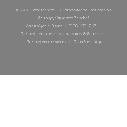
© 2026 Caffe Moretti — Η ιστοσελίδα του εστιατορίου
((ανοίγει σε νέο παρά
δημιουργήθηκε από
Zenchef
Αποποίηση ευθύνης
ΌΡΟΙ ΧΡΉΣΗΣ
((ανοίγει σε νέο παράθυρο))
((ανοίγει σε νέο παράθυ
Πολιτική προστασίας προσωπικών δεδομένων
((ανοίγει σε νέο παράθυρο))
Πολιτική για τα cookies
Προσβασιμότητα
((ανοίγει σε νέο παράθυρο))
((ανοίγει σε νέο παρά