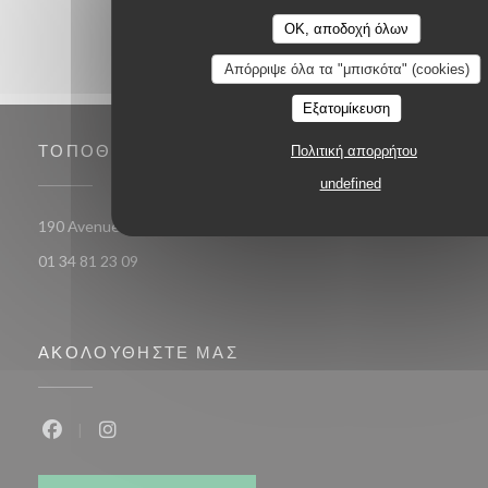
OK, αποδοχή όλων
Απόρριψε όλα τα "μπισκότα" (cookies)
Εξατομίκευση
ΤΟΠΟΘΕΣΊΑ
Πολιτική απορρήτου
undefined
((ανοίγει σε νέο παρ
190 Avenue Du 19 Mars 1962 78 370 PLAISIR
01 34 81 23 09
ΑΚΟΛΟΥΘΉΣΤΕ ΜΑΣ
Facebook ((ανοίγει σε νέο παράθυρο))
Instagram ((ανοίγει σε νέο παράθυρο))