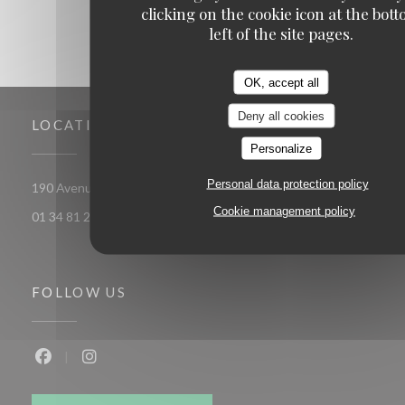
clicking on the cookie icon at the bot
left of the site pages.
OK, accept all
Deny all cookies
LOCATION
Personalize
Personal data protection policy
((opens in a new wi
190 Avenue Du 19 Mars 1962 78 370 PLAISIR
Cookie management policy
01 34 81 23 09
FOLLOW US
Facebook ((opens in a new window))
Instagram ((opens in a new window))