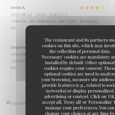
Emilie
A
2020-08-20
- 20:00 - GUESTS 3
SERVICE
:
4
/5
AMBIANCE
:
4
/5
FOOD
:
4
/5
VALUE
:
4
/5
The restaurant and its partners us
cookies on this site, which may invol
Delphine
H
the collection of personal data.
2020-08-18
- 20:00 - GUESTS 3
'Necessary' cookies are mandatory a
SERVICE
:
5
/5
AMBIANCE
:
5
/5
FOOD
:
5
/5
VALUE
:
installed by default. Other optional
cookies require your consent. Thes
5
/5
optional cookies are used to analyz
your browsing, measure site audienc
provide features (e.g., related to soci
1
2
3
networks) or display personalized
advertising or content. Click on 'OK
accept all', 'Deny all' or 'Personalize' 
manage your preferences. You can
change your choices at any time by