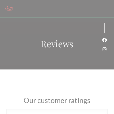
Personalizing your cookie choices
Reviews
Face
Inst
Our customer ratings