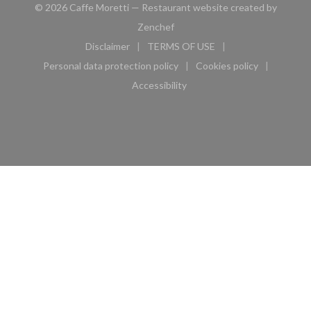
© 2026 Caffe Moretti — Restaurant website created by
((opens in a new window))
Zenchef
Disclaimer
TERMS OF USE
((opens in a new window))
((opens in a new window))
Personal data protection policy
Cookies policy
((opens in a new window))
((opens in a new 
Accessibility
((opens in a new window))