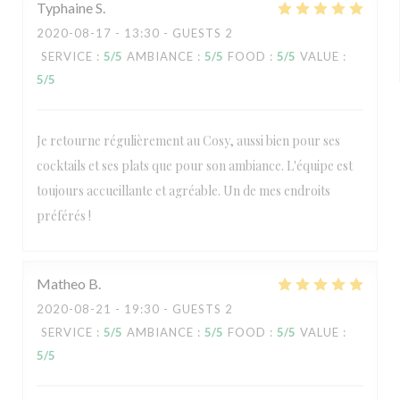
Typhaine
S
2020-08-17
- 13:30 - GUESTS 2
SERVICE
:
5
/5
AMBIANCE
:
5
/5
FOOD
:
5
/5
VALUE
:
5
/5
Je retourne régulièrement au Cosy, aussi bien pour ses
cocktails et ses plats que pour son ambiance. L'équipe est
toujours accueillante et agréable. Un de mes endroits
préférés !
Matheo
B
2020-08-21
- 19:30 - GUESTS 2
SERVICE
:
5
/5
AMBIANCE
:
5
/5
FOOD
:
5
/5
VALUE
:
5
/5