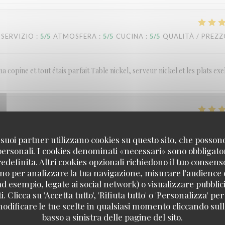
SERVIZIO
:
5
/5
ATMOSFERA
:
5
/5
CUCINA
:
5
/5
QUALITÀ / PREZ
a copine et tout étais parfait Table nickel, serveur nickel et les plats exe
SERVIZIO
:
5
/5
ATMOSFERA
:
5
/5
CUCINA
:
5
/5
QUALITÀ / PREZ
 i suoi partner utilizzano cookies su questo sito, che posso
 personali. I cookies denominati «necessari» sono obbligatori
definita. Altri cookies opzionali richiedono il tuo consens
no per analizzare la tua navigazione, misurare l'audience d
SERVIZIO
:
4
/5
ATMOSFERA
:
3
/5
CUCINA
:
3
/5
QUALITÀ / PREZ
ad esempio, legate ai social network) o visualizzare pubblic
. Clicca su 'Accetta tutto', 'Rifiuta tutto' o 'Personalizza' per
odificare le tue scelte in qualsiasi momento cliccando sull'
basso a sinistra delle pagine del sito.