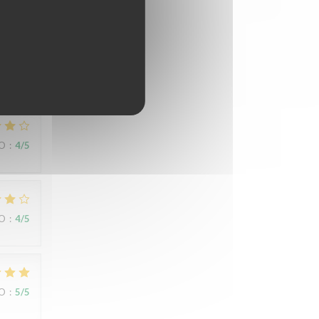
ZO
:
5
/5
ert
ZO
:
4
/5
ZO
:
4
/5
ZO
:
5
/5