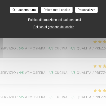
SERVIZIO
:
5
/5
ATMOSFERA
:
5
/5
CUCINA
:
5
/5
QUALITÀ / PREZ
Ok, accetta tutto
Rifiuta tutti i cookie
Personalizza
nt parfaitement respectées. On se sent en sécurité. Je recommande le dess
Politica di protezione dei dati personali
tre accueil.
Politica di gestione dei cookie
SERVIZIO
:
5
/5
ATMOSFERA
:
4
/5
CUCINA
:
4
/5
QUALITÀ / PREZ
SERVIZIO
:
4
/5
ATMOSFERA
:
4
/5
CUCINA
:
4
/5
QUALITÀ / PREZ
SERVIZIO
:
5
/5
ATMOSFERA
:
5
/5
CUCINA
:
5
/5
QUALITÀ / PREZ