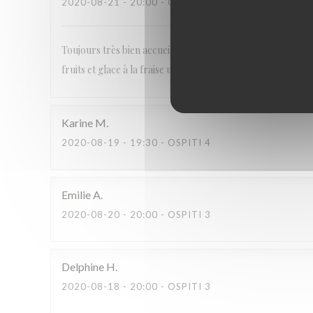
2020-08-21
- 20:00 - OSPITI 2
Toujours très bien accueillis. Les conditions d’hygiène so
fruits et glace à la fraise un délice ... merci encore pour vo
Karine
M
2020-08-19
- 19:30 - OSPITI 4
Emilie
A
2020-08-20
- 20:00 - OSPITI 3
Delphine
H
2020-08-18
- 20:00 - OSPITI 3