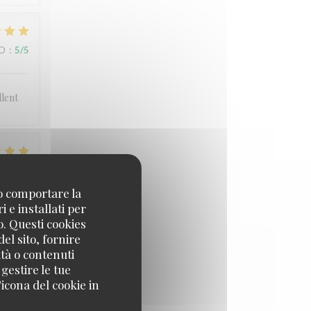
ZO
:
5
/5
llent
ZO
:
4
/5
no comportare la
 e installati per
o. Questi cookies
el sito, fornire
ZO
:
3
/5
ità o contenuti
 gestire le tue
icona del cookie in