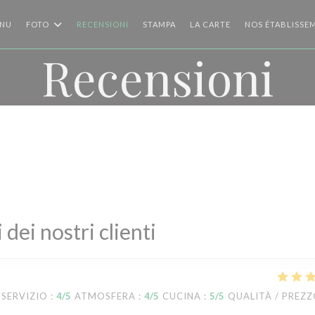
((APRE UNA NUOVA 
NU
FOTO
RECENSIONI
STAMPA
LA CARTE
NOS ÉTABLISSE
Recensioni
i dei nostri clienti
SERVIZIO
:
4
/5
ATMOSFERA
:
4
/5
CUCINA
:
5
/5
QUALITÀ / PREZ