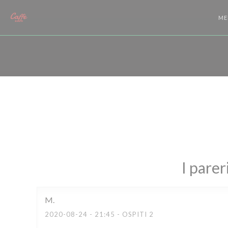
Personalizzazione delle tue scelte sui cookie
ME
I parer
M
2020-08-24
- 21:45 - OSPITI 2