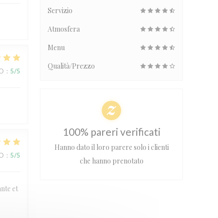
Servizio
Atmosfera
Menu
Qualità/Prezzo
ZO
:
5
/5
100% pareri verificati
Hanno dato il loro parere solo i clienti
ZO
:
5
/5
che hanno prenotato
ante et