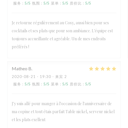
服务
:
5
/5
氛围
:
5
/5
菜单
:
5
/5
质价比
:
5
/5
Je retourne régulièrement au Cosy, aussi bien pour ses
cocktails et ses plats que pour son ambiance. L'équipe est
toujours accueillante et agréable. Un de mes endroits
préférés !
Matheo
B
2020-08-21
- 19:30 - 来宾 2
服务
:
5
/5
氛围
:
5
/5
菜单
:
5
/5
质价比
:
5
/5
J'y suis allé pour manger à l'occasion de l'anniversaire de
ma copine et tout étais parfait Table nickel, serveur nickel
et les plats exellent