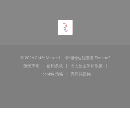
((在新窗口
© 2026 Caffe Moretti — 餐馆网站创建者
Zenchef
免责声明
使用条款
个人数据保护政策
((在新窗口中打开))
((在新窗口中打开))
((在新窗口中打开))
cookie 策略
无障碍设施
((在新窗口中打开))
((在新窗口中打开))