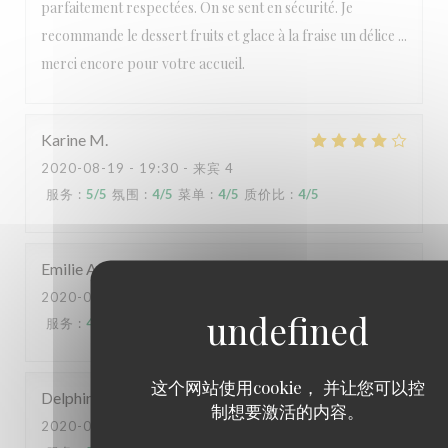
parfaitement respectées. On se sent en sécurité. Je
recommande le dessert fruits et glace à la fraise un délice ...
merci encore pour votre accueil.
Karine
M
2020-08-19
- 19:30 - 来宾 4
服务
:
5
/5
氛围
:
4
/5
菜单
:
4
/5
质价比
:
4
/5
Emilie
A
2020-08-20
- 20:00 - 来宾 3
服务
:
4
/5
氛围
:
4
/5
菜单
:
4
/5
质价比
:
4
/5
这个网站使用cookie， 并让您可以控
Delphine
H
制想要激活的内容。
2020-08-18
- 20:00 - 来宾 3