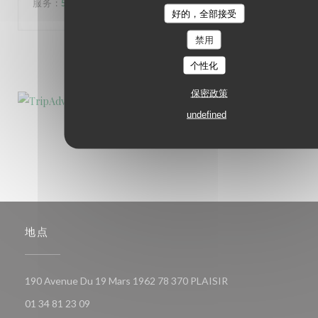
服务
:
5
/5
氛围
:
5
/5
菜单
:
5
/5
质价比
:
5
/5
好的，全部接受
禁用
1
2
3
个性化
保密政策
undefined
地点
((在新窗口中打开))
190 Avenue Du 19 Mars 1962 78 370 PLAISIR
01 34 81 23 09