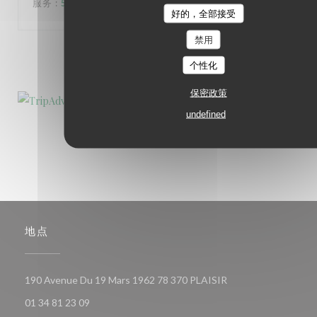
服务
:
5
/5
氛围
:
5
/5
菜单
:
5
/5
质价比
:
5
/5
好的，全部接受
禁用
1
2
3
个性化
保密政策
undefined
地点
((在新窗口中打开))
190 Avenue Du 19 Mars 1962 78 370 PLAISIR
01 34 81 23 09