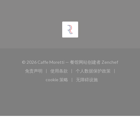
((在新窗口
© 2026 Caffe Moretti — 餐馆网站创建者
Zenchef
免责声明
使用条款
个人数据保护政策
((在新窗口中打开))
((在新窗口中打开))
((在新窗口中打开))
cookie 策略
无障碍设施
((在新窗口中打开))
((在新窗口中打开))