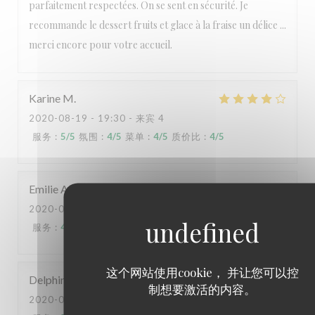
parfaitement respectées. On se sent en sécurité. Je
recommande le dessert fruits et glace à la fraise un délice ...
merci encore pour votre accueil.
Karine
M
2020-08-19
- 19:30 - 来宾 4
服务
:
5
/5
氛围
:
4
/5
菜单
:
4
/5
质价比
:
4
/5
Emilie
A
2020-08-20
- 20:00 - 来宾 3
服务
:
4
/5
氛围
:
4
/5
菜单
:
4
/5
质价比
:
4
/5
这个网站使用cookie， 并让您可以控
Delphine
H
制想要激活的内容。
2020-08-18
- 20:00 - 来宾 3