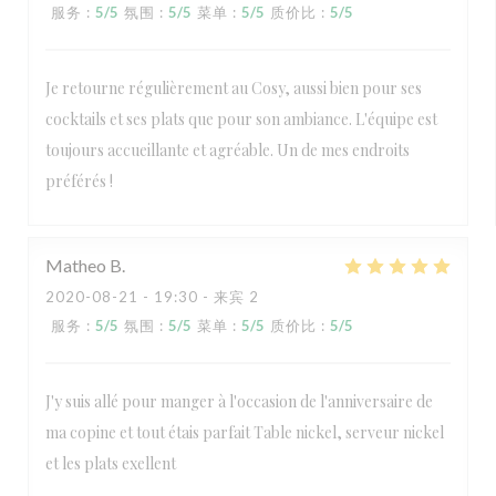
服务
:
5
/5
氛围
:
5
/5
菜单
:
5
/5
质价比
:
5
/5
Je retourne régulièrement au Cosy, aussi bien pour ses
cocktails et ses plats que pour son ambiance. L'équipe est
toujours accueillante et agréable. Un de mes endroits
préférés !
Matheo
B
2020-08-21
- 19:30 - 来宾 2
服务
:
5
/5
氛围
:
5
/5
菜单
:
5
/5
质价比
:
5
/5
J'y suis allé pour manger à l'occasion de l'anniversaire de
ma copine et tout étais parfait Table nickel, serveur nickel
et les plats exellent