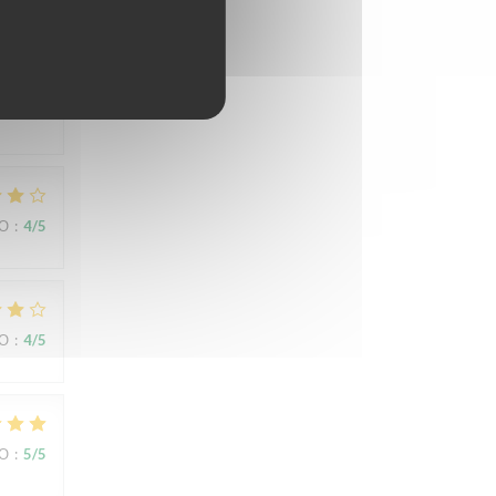
ВО
:
5
/5
ert
ВО
:
4
/5
ВО
:
4
/5
ВО
:
5
/5