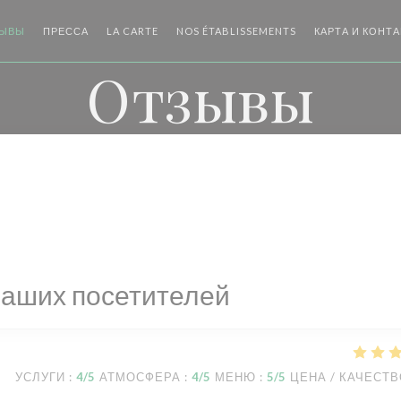
((ОТКРЫВАЕТСЯ В НОВОМ ОКНЕ))
((ОТКРЫВАЕТСЯ В
ЫВЫ
ПРЕССА
LA CARTE
NOS ÉTABLISSEMENTS
КАРТА И КОНТ
Отзывы
наших посетителей
УСЛУГИ
:
4
/5
АТМОСФЕРА
:
4
/5
МЕНЮ
:
5
/5
ЦЕНА / КАЧЕСТ