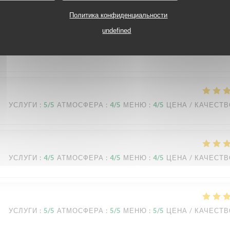
УСЛУГИ
:
5
/5
АТМОСФЕРА
:
5
/5
МЕНЮ
:
5
/5
ЦЕНА / КАЧЕСТ
Политика конфиденциальности
undefined
nt parfaitement respectées. On se sent en sécurité. Je recommande le dess
tre accueil.
УСЛУГИ
:
5
/5
АТМОСФЕРА
:
4
/5
МЕНЮ
:
4
/5
ЦЕНА / КАЧЕСТ
УСЛУГИ
:
4
/5
АТМОСФЕРА
:
4
/5
МЕНЮ
:
4
/5
ЦЕНА / КАЧЕСТ
УСЛУГИ
:
5
/5
АТМОСФЕРА
:
5
/5
МЕНЮ
:
5
/5
ЦЕНА / КАЧЕСТ