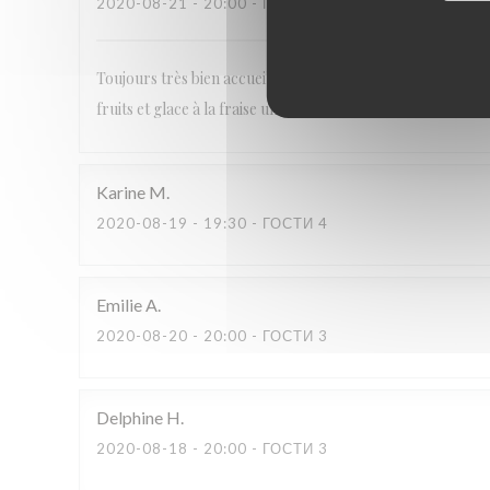
2020-08-21
- 20:00 - ГОСТИ 2
Toujours très bien accueillis. Les conditions d’hygiène so
fruits et glace à la fraise un délice ... merci encore pour vo
Karine
M
2020-08-19
- 19:30 - ГОСТИ 4
Emilie
A
2020-08-20
- 20:00 - ГОСТИ 3
Delphine
H
2020-08-18
- 20:00 - ГОСТИ 3