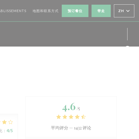
打开))
((在新窗口中打开))
ZH
ABLISSEMENTS
地图和联系方式
预订餐位
带走
Fac
Ins
4.6
/5
平均评分 —
1432 评论
比
:
4
/5