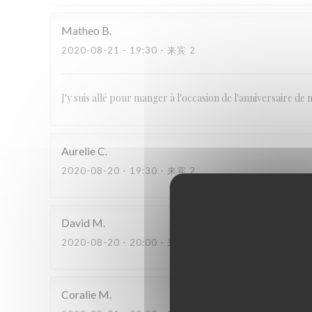
Matheo
B
2020-08-21
- 19:30 - 来宾 2
J'y suis allé pour manger à l'occasion de l'anniversaire de m
Aurelie
C
2020-08-20
- 19:30 - 来宾 2
David
M
2020-08-20
- 20:00 - 来宾 2
Coralie
M