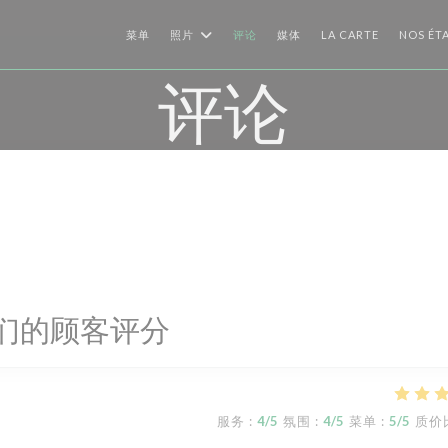
((在新窗口中
菜单
照片
评论
媒体
LA CARTE
NOS ÉT
评论
们的顾客评分
服务
:
4
/5
氛围
:
4
/5
菜单
:
5
/5
质价