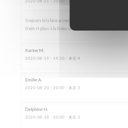
2020-08-21
- 20:00 - 来宾 2
Toujours très bien accueillis. Les conditions d’hygiène so
fruits et glace à la fraise un délice ... merci encore pour vo
Karine
M
2020-08-19
- 19:30 - 来宾 4
Emilie
A
2020-08-20
- 20:00 - 来宾 3
Delphine
H
2020-08-18
- 20:00 - 来宾 3