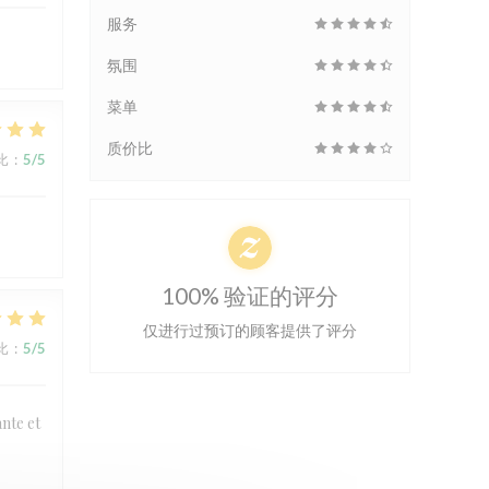
服务
氛围
菜单
质价比
比
:
5
/5
100% 验证的评分
仅进行过预订的顾客提供了评分
比
:
5
/5
ante et