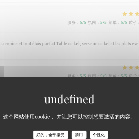
服务
:
5
/5
氛围
:
5
/5
菜单
:
5
/5
质价
a copine et tout étais parfait Table nickel, serveur nickel et les plats exe
服务
:
5
/5
氛围
:
5
/5
菜单
:
5
/5
质价
服务
:
4
/5
氛围
:
3
/5
菜单
:
3
/5
质价
这个网站使用cookie， 并让您可以控制想要激活的内容。
好的，全部接受
禁用
个性化